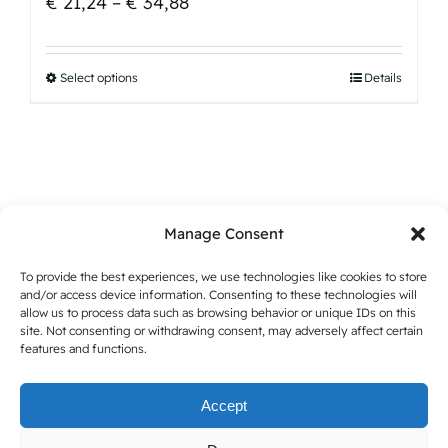
Price
€
21,24
–
€
34,88
range:
€ 21,24
Select options
This
Details
through
product
€ 34,88
has
multiple
variants.
The
Manage Consent
options
may
To provide the best experiences, we use technologies like cookies to store
and/or access device information. Consenting to these technologies will
be
allow us to process data such as browsing behavior or unique IDs on this
chosen
site. Not consenting or withdrawing consent, may adversely affect certain
features and functions.
on
the
Accept
product
page