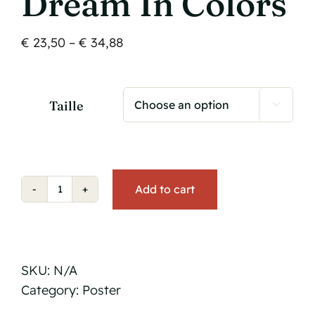
Dream In Colors
Price
€
23,50
–
€
34,88
range:
€ 23,50
through
Taille

€ 34,88
Add to cart
Dream
in
Colors
quantity
SKU:
N/A
Category:
Poster