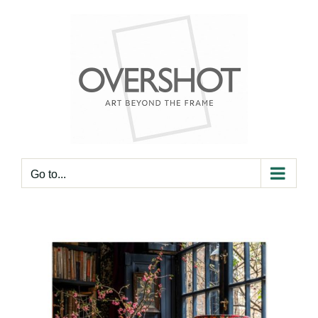
Skip
to
content
Go to...