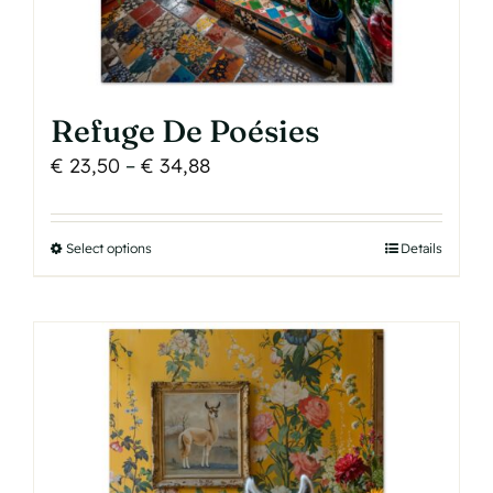
Refuge De Poésies
Price
€
23,50
–
€
34,88
range:
€ 23,50
Select options
This
Details
through
product
€ 34,88
has
multiple
variants.
The
options
may