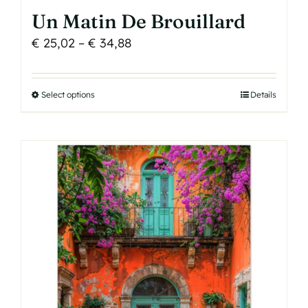
Un Matin De Brouillard
Price
€
25,02
–
€
34,88
range:
€ 25,02
Select options
This
Details
through
product
€ 34,88
has
multiple
variants.
The
options
may
be
chosen
on