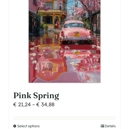
options
may
be
chosen
on
the
product
page
Pink Spring
Price
€
21,24
–
€
34,88
range:
€ 21,24
Select options
This
Details
through