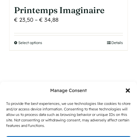
Printemps Imaginaire
Price
€
23,50
–
€
34,88
range:
€ 23,50
Select options
This
Details
through
product
€ 34,88
has
multiple
variants.
The
Manage Consent
options
may
To provide the best experiences, we use technologies like cookies to store
and/or access device information. Consenting to these technologies will
be
allow us to process data such as browsing behavior or unique IDs on this
chosen
site. Not consenting or withdrawing consent, may adversely affect certain
features and functions.
on